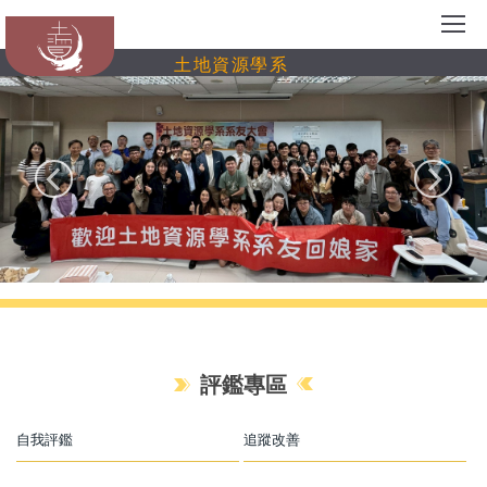
跳
到
土地資源學系
主
要
內
容
區
評鑑專區
自我評鑑
追蹤改善