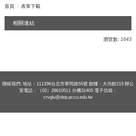
首頁
表單下載
相關連結
瀏覽數:
1643
聯絡我們: 地址：111396台北市華岡路55號 館樓：大功館219 辦公
室電話：（02）28610511 分機31405 電子信箱：
crvglu@dep.pccu.edu.tw