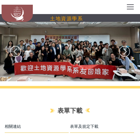
跳
到
土地資源學系
主
要
內
容
區
表單下載
相關連結
表單及規定下載