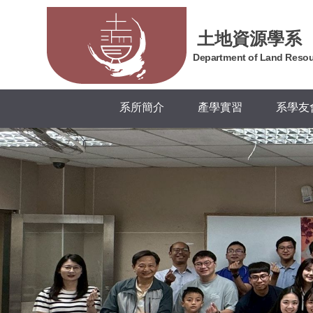
跳
到
土地資源學系
主
Department of Land Reso
要
內
容
系所簡介
產學實習
系學友
區