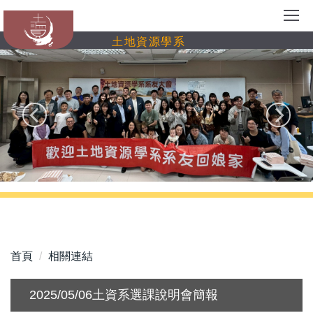
跳
到
土地資源學系
主
要
內
容
區
首頁
相關連結
2025/05/06土資系選課說明會簡報