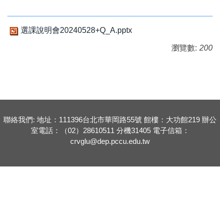
選課說明會20240528+Q_A.pptx
瀏覽數:
200
聯絡我們: 地址：111396台北市華岡路55號 館樓：大功館219 辦公
室電話：（02）28610511 分機31405 電子信箱：
crvglu@dep.pccu.edu.tw